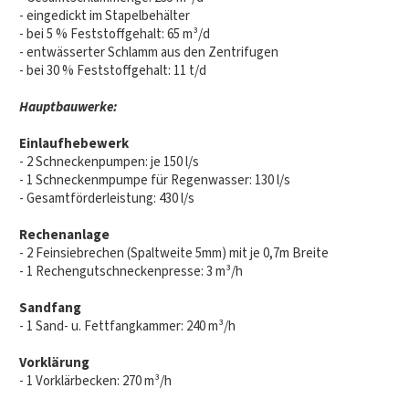
- eingedickt im Stapelbehälter
- bei 5 % Feststoffgehalt: 65 m³/d
- entwässerter Schlamm aus den Zentrifugen
- bei 30 % Feststoffgehalt: 11 t/d
Hauptbauwerke:
Einlaufhebewerk
- 2 Schneckenpumpen: je 150 l/s
- 1 Schneckenmpumpe für Regenwasser: 130 l/s
- Gesamtförderleistung: 430 l/s
Rechenanlage
- 2 Feinsiebrechen (Spaltweite 5mm) mit je 0,7m Breite
- 1 Rechengutschneckenpresse: 3 m³/h
Sandfang
- 1 Sand- u. Fettfangkammer: 240 m³/h
Vorklärung
- 1 Vorklärbecken: 270 m³/h