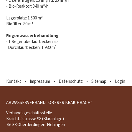
- 2 Zentrifugen: 15 m³/h u. 25 m³/h
- Bio-Reaktor: 340 m³/h
Lagerplatz: 1.500 m³
Biofilter: 80 m³
Regenwasserbehandlung
- 1 Regenüberlaufbecken als
Durchlaufbecken: 1.980 m³
Kontakt
•
Impressum
•
Datenschutz
•
Sitemap
•
Login
ABWASSERVERBAND "OBERER KRAICHBACH"
Verbandsgeschäftsstelle
Kraichtalstrasse 98 (Kläranlage)
75038 Oberderdingen-Flehingen